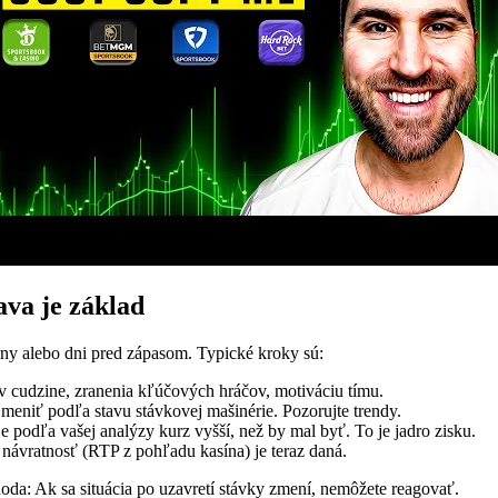
ava je základ
iny alebo dni pred zápasom. Typické kroky sú:
v cudzine, zranenia kľúčových hráčov, motiváciu tímu.
niť podľa stavu stávkovej mašinérie. Pozorujte trendy.
je podľa vašej analýzy kurz vyšší, než by mal byť. To je jadro zisku.
návratnosť (RTP z pohľadu kasína) je teraz daná.
a: Ak sa situácia po uzavretí stávky zmení, nemôžete reagovať.