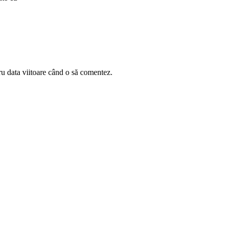
ru data viitoare când o să comentez.