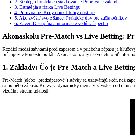
2. Stratégia Pre-Match stávkovania: Príprava je základ
3. Estratégia a riziká Live Bettingu
4. Porovnanie: Kedy použiť ktorý prístup?
5. Ako zvýšiť svoje šance: Praktické tipy pre začiatočníkov
6. Záver: Disciplína a informácie vedú k úspechu
Akonaskolu Pre-Match vs Live Betting: Pr
Rozdiel medzi stávkami pred zápasom a v priebehu zápasu je kľúčový
prístupov v kontexte portálu Akonaskolu, aby ste vedeli robiť infor
1. Základy: Čo je Pre-Match a Live Bettin
Pre-Match (alebo „predzápasové”) stávky sa uzatvárajú skôr, než zápa
samotného zápasu. Kurzy sa dynamicky menia v závislosti od diania n
vizuálny stream udalosti.