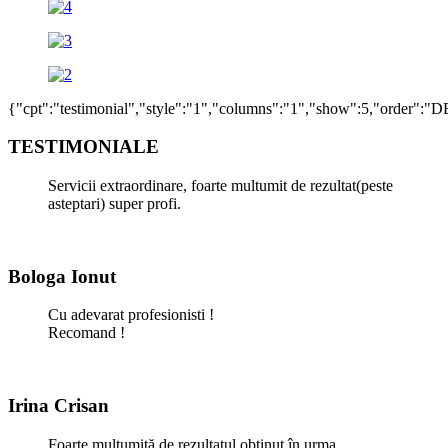
{"cpt":"testimonial","style":"1","columns":"1","show":5,"order":"
TESTIMONIALE
Servicii extraordinare, foarte multumit de rezultat(peste
asteptari) super profi.
Bologa Ionut
Cu adevarat profesionisti !
Recomand !
Irina Crisan
Foarte mulțumită de rezultatul obținut în urma