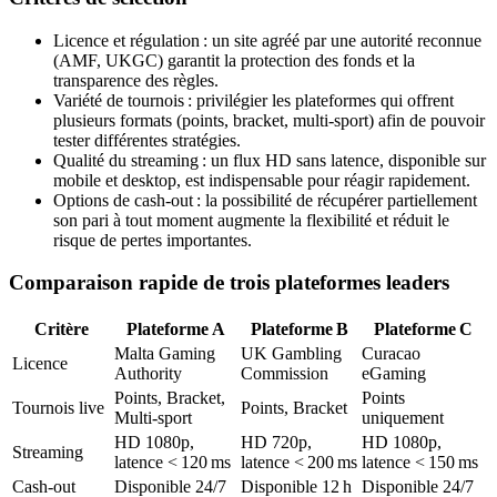
Licence et régulation : un site agréé par une autorité reconnue
(AMF, UKGC) garantit la protection des fonds et la
transparence des règles.
Variété de tournois : privilégier les plateformes qui offrent
plusieurs formats (points, bracket, multi‑sport) afin de pouvoir
tester différentes stratégies.
Qualité du streaming : un flux HD sans latence, disponible sur
mobile et desktop, est indispensable pour réagir rapidement.
Options de cash‑out : la possibilité de récupérer partiellement
son pari à tout moment augmente la flexibilité et réduit le
risque de pertes importantes.
Comparaison rapide de trois plateformes leaders
Critère
Plateforme A
Plateforme B
Plateforme C
Malta Gaming
UK Gambling
Curacao
Licence
Authority
Commission
eGaming
Points, Bracket,
Points
Tournois live
Points, Bracket
Multi‑sport
uniquement
HD 1080p,
HD 720p,
HD 1080p,
Streaming
latence < 120 ms
latence < 200 ms
latence < 150 ms
Cash‑out
Disponible 24/7
Disponible 12 h
Disponible 24/7