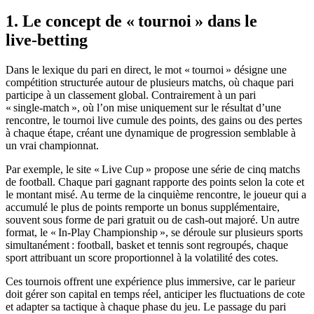
1. Le concept de « tournoi » dans le
live‑betting
Dans le lexique du pari en direct, le mot « tournoi » désigne une
compétition structurée autour de plusieurs matchs, où chaque pari
participe à un classement global. Contrairement à un pari
« single‑match », où l’on mise uniquement sur le résultat d’une
rencontre, le tournoi live cumule des points, des gains ou des pertes
à chaque étape, créant une dynamique de progression semblable à
un vrai championnat.
Par exemple, le site « Live Cup » propose une série de cinq matchs
de football. Chaque pari gagnant rapporte des points selon la cote et
le montant misé. Au terme de la cinquième rencontre, le joueur qui a
accumulé le plus de points remporte un bonus supplémentaire,
souvent sous forme de pari gratuit ou de cash‑out majoré. Un autre
format, le « In‑Play Championship », se déroule sur plusieurs sports
simultanément : football, basket et tennis sont regroupés, chaque
sport attribuant un score proportionnel à la volatilité des cotes.
Ces tournois offrent une expérience plus immersive, car le parieur
doit gérer son capital en temps réel, anticiper les fluctuations de cote
et adapter sa tactique à chaque phase du jeu. Le passage du pari