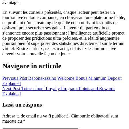
avantage.
En suivant les conseils présentés, chaque lecteur peut tester un
tournoi live en toute confiance, en choisissant une plateforme fiable,
en profitant d’un streaming de qualité et en utilisant les outils de
cash‑out pour sécuriser ses gains. L’avenir du pari en direct
s’annonce encore plus passionnant : l’intelligence artificielle promet
de proposer des prédictions ultra‑précises, et la réalité augmentée
pourrait bientôt superposer des statistiques directement sur le terrain
virtuel. Restez curieux, restez réactif, et laissez les tournois live
devenir votre nouvelle façon de jouer.
Navigare în articole
Previous Post
Rabonakaszino Welcome Bonus Minimum Deposit
Explained
Next Post
Totocasinonl Loyalty Program: Points and Rewards
Explained
Lasă un răspuns
Adresa ta de email nu va fi publicată.
Câmpurile obligatorii sunt
marcate cu
*