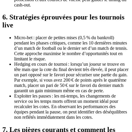
cash‑out.
6. Stratégies éprouvées pour les tournois
live
Micro‑bet : placer de petites mises (0,5 % du bankroll)
pendant les phases critiques, comme les 10 dernières minutes
d’un match de football ou le dernier set d’un match de tennis.
Cette approche maximise le nombre d’opportunités tout en
limitant le risque.
Hedging en cours de tournoi : lorsqu’un joueur se trouve en
tête mais que la cote du final devient très élevée, il peut placer
un pari opposé sur le favori pour sécuriser une partie du gain.
Par exemple, si vous avez 200 € de points après le quatrième
match, placer un pari de 50 € sur le favori du dernier match
garantit un gain minimum même en cas de perte.
Exploiter les pauses : les mi‑temps, les changements de
service ou les temps morts offrent un moment idéal pour
recalculer les cotes. En observant les performances des
équipes pendant la pause, on peut identifier des déséquilibres
non reflétés immédiatement dans les cotes.
7. Les pièges courants et comment les