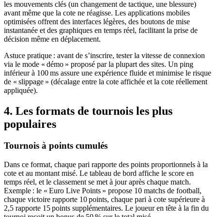
les mouvements clés (un changement de tactique, une blessure)
avant même que la cote ne réagisse. Les applications mobiles
optimisées offrent des interfaces légères, des boutons de mise
instantanée et des graphiques en temps réel, facilitant la prise de
décision même en déplacement.
Astuce pratique : avant de s’inscrire, tester la vitesse de connexion
via le mode « démo » proposé par la plupart des sites. Un ping
inférieur à 100 ms assure une expérience fluide et minimise le risque
de « slippage » (décalage entre la cote affichée et la cote réellement
appliquée).
4. Les formats de tournois les plus
populaires
Tournois à points cumulés
Dans ce format, chaque pari rapporte des points proportionnels à la
cote et au montant misé. Le tableau de bord affiche le score en
temps réel, et le classement se met à jour après chaque match.
Exemple : le « Euro Live Points » propose 10 matchs de football,
chaque victoire rapporte 10 points, chaque pari à cote supérieure à
2,5 rapporte 15 points supplémentaires. Le joueur en tête à la fin du
tournoi reçoit un bonus de 50 % sur le total misé.