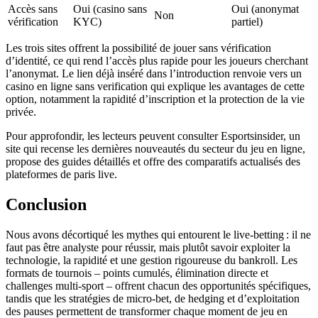
Accès sans
Oui (casino sans
Oui (anonymat
Non
vérification
KYC)
partiel)
Les trois sites offrent la possibilité de jouer sans vérification
d’identité, ce qui rend l’accès plus rapide pour les joueurs cherchant
l’anonymat. Le lien déjà inséré dans l’introduction renvoie vers un
casino en ligne sans verification qui explique les avantages de cette
option, notamment la rapidité d’inscription et la protection de la vie
privée.
Pour approfondir, les lecteurs peuvent consulter Esportsinsider, un
site qui recense les dernières nouveautés du secteur du jeu en ligne,
propose des guides détaillés et offre des comparatifs actualisés des
plateformes de paris live.
Conclusion
Nous avons décortiqué les mythes qui entourent le live‑betting : il ne
faut pas être analyste pour réussir, mais plutôt savoir exploiter la
technologie, la rapidité et une gestion rigoureuse du bankroll. Les
formats de tournois – points cumulés, élimination directe et
challenges multi‑sport – offrent chacun des opportunités spécifiques,
tandis que les stratégies de micro‑bet, de hedging et d’exploitation
des pauses permettent de transformer chaque moment de jeu en