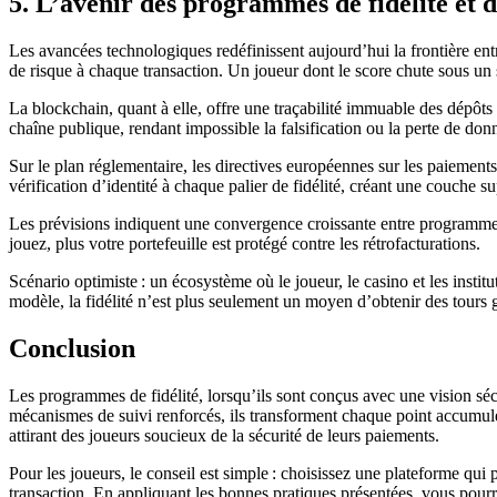
5. L’avenir des programmes de fidélité et d
Les avancées technologiques redéfinissent aujourd’hui la frontière entr
de risque à chaque transaction. Un joueur dont le score chute sous un 
La blockchain, quant à elle, offre une traçabilité immuable des dépôts e
chaîne publique, rendant impossible la falsification ou la perte de don
Sur le plan réglementaire, les directives européennes sur les paiements 
vérification d’identité à chaque palier de fidélité, créant une couche 
Les prévisions indiquent une convergence croissante entre programmes
jouez, plus votre portefeuille est protégé contre les rétrofacturations.
Scénario optimiste : un écosystème où le joueur, le casino et les insti
modèle, la fidélité n’est plus seulement un moyen d’obtenir des tours gr
Conclusion
Les programmes de fidélité, lorsqu’ils sont conçus avec une vision sécu
mécanismes de suivi renforcés, ils transforment chaque point accumulé 
attirant des joueurs soucieux de la sécurité de leurs paiements.
Pour les joueurs, le conseil est simple : choisissez une plateforme qui 
transaction. En appliquant les bonnes pratiques présentées, vous pourr