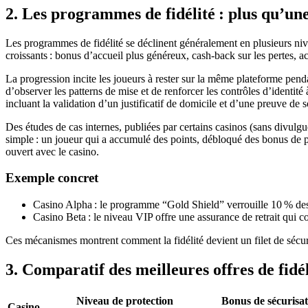
2. Les programmes de fidélité : plus qu’un
Les programmes de fidélité se déclinent généralement en plusieurs nive
croissants : bonus d’accueil plus généreux, cash‑back sur les pertes, acc
La progression incite les joueurs à rester sur la même plateforme pend
d’observer les patterns de mise et de renforcer les contrôles d’ident
incluant la validation d’un justificatif de domicile et d’une preuve de 
Des études de cas internes, publiées par certains casinos (sans divulgu
simple : un joueur qui a accumulé des points, débloqué des bonus de pro
ouvert avec le casino.
Exemple concret
Casino Alpha : le programme “Gold Shield” verrouille 10 % des d
Casino Beta : le niveau VIP offre une assurance de retrait qui cou
Ces mécanismes montrent comment la fidélité devient un filet de sécu
3. Comparatif des meilleures offres de fidél
Niveau de protection
Bonus de sécurisati
Casino