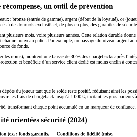
e récompense, un outil de prévention
aux : bronze (entrée de gamme), argent (début de la loyauté), or (joueur
ès à des tournois exclusifs et, de plus en plus, des garanties de sécurité
ant plusieurs mois, voire plusieurs années. Cette relation durable donne
ité à chaque nouveau palier. Par exemple, un passage du niveau argent a
source de fonds.
er les noms), montrent une baisse de 30 % des chargebacks après l’intégra
tection et bénéficie d’un service client dédié est moins enclin à contest
épôts du joueur tant que le solde reste positif, réduisant ainsi les po
vre les frais de chargeback jusqu’à 1 000 €, incitant les gros parieurs à 
rité, transformant chaque point accumulé en un marqueur de confiance.
ité orientées sécurité (2024)
on (ex. : fonds garantis,
Conditions de fidélité (mise,