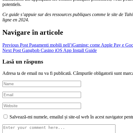
potentiels.
Ce guide s’appuie sur des ressources publiques comme le site de Tahit
ligne en 2024.
Navigare în articole
Previous Post
Pagamenti mobili nell’iGaming: come Apple Pay e Googl
Next Post
Gangbob Casino iOS App Install Guide
Lasă un răspuns
Adresa ta de email nu va fi publicată.
Câmpurile obligatorii sunt marc
Salvează-mi numele, emailul și site-ul web în acest navigator pent