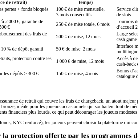
ce de retrait)
temps)
es pertes + fonds bloqués
100 € de mise mensuelle,
Service cli
3 mois consécutifs
de slots
’à 2 000 €, garantie de
Tournois d
250 € de mise totale, 6 mois
 500 €
d’accueil 
mboursement des frais de
Large sélec
500 € de mise, 12 mois
cash game 
Interface m
 10 % de dépôt garanti
50 € de mise, 2 mois
multilingu
traits, protection contre les
Accès à des
1 000 € de mise, 12 mois
cash‑back 
Bonus d’ac
r les dépôts > 300 €
150 € de mise, 4 mois
catalogue d
ssurance de retrait qui couvre les frais de chargeback, un atout majeur 
u bronze, idéale pour les joueurs occasionnels qui souhaitent tout de 
s financiers plus lourds, ce qui peut décourager les joueurs modestes ma
 fonds, KYC renforcé), les joueurs peuvent choisir la plateforme qui corr
la protection offerte par les programmes de