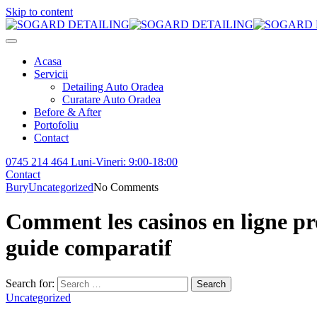
Skip to content
Acasa
Servicii
Detailing Auto Oradea
Curatare Auto Oradea
Before & After
Portofoliu
Contact
0745 214 464
Luni-Vineri: 9:00-18:00
Contact
Bury
Uncategorized
No Comments
Comment les casinos en ligne pr
guide comparatif
Search for:
Search
Uncategorized