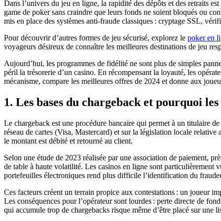
Dans l’univers du jeu en ligne, la rapidité des dépôts et des retraits e
game de poker sans craindre que leurs fonds ne soient bloqués ou cont
mis en place des systèmes anti‑fraude classiques : cryptage SSL, véri
Pour découvrir d’autres formes de jeu sécurisé, explorez le
poker en l
voyageurs désireux de connaître les meilleures destinations de jeu res
Aujourd’hui, les programmes de fidélité ne sont plus de simples panne
péril la trésorerie d’un casino. En récompensant la loyauté, les opérat
mécanisme, compare les meilleures offres de 2024 et donne aux joueurs
1. Les bases du chargeback et pourquoi les 
Le chargeback est une procédure bancaire qui permet à un titulaire de 
réseau de cartes (Visa, Mastercard) et sur la législation locale relati
le montant est débité et retourné au client.
Selon une étude de 2023 réalisée par une association de paiement, près
de table à haute volatilité. Les casinos en ligne sont particulièrement 
portefeuilles électroniques rend plus difficile l’identification du fraude
Ces facteurs créent un terrain propice aux contestations : un joueur i
Les conséquences pour l’opérateur sont lourdes : perte directe de fonds
qui accumule trop de chargebacks risque même d’être placé sur une list