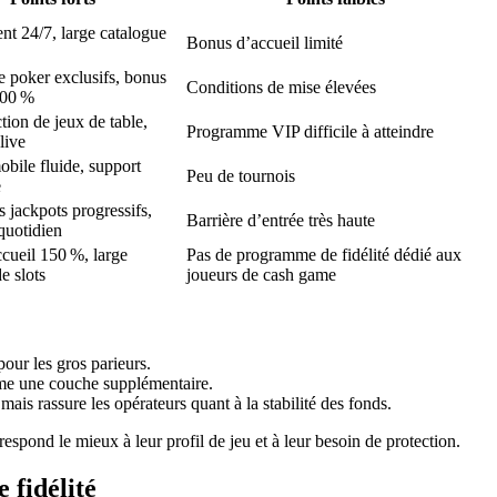
ent 24/7, large catalogue
Bonus d’accueil limité
e poker exclusifs, bonus
Conditions de mise élevées
200 %
tion de jeux de table,
Programme VIP difficile à atteindre
live
obile fluide, support
Peu de tournois
e
 jackpots progressifs,
Barrière d’entrée très haute
quotidien
cueil 150 %, large
Pas de programme de fidélité dédié aux
e slots
joueurs de cash game
pour les gros parieurs.
même une couche supplémentaire.
is rassure les opérateurs quant à la stabilité des fonds.
espond le mieux à leur profil de jeu et à leur besoin de protection.
 fidélité