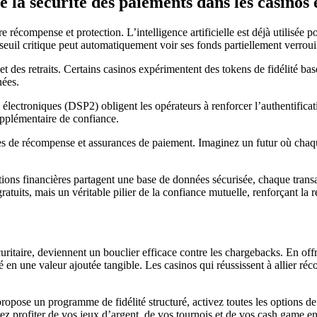
e la sécurité des paiements dans les casinos 
e récompense et protection. L’intelligence artificielle est déjà utilisée 
seuil critique peut automatiquement voir ses fonds partiellement verroui
t des retraits. Certains casinos expérimentent des tokens de fidélité basé
nées.
électroniques (DSP2) obligent les opérateurs à renforcer l’authentificati
supplémentaire de confiance.
 de récompense et assurances de paiement. Imaginez un futur où chaque
tutions financières partagent une base de données sécurisée, chaque tran
atuits, mais un véritable pilier de la confiance mutuelle, renforçant la r
ritaire, deviennent un bouclier efficace contre les chargebacks. En offra
en une valeur ajoutée tangible. Les casinos qui réussissent à allier ré
propose un programme de fidélité structuré, activez toutes les options de
ez profiter de vos jeux d’argent, de vos tournois et de vos cash game en