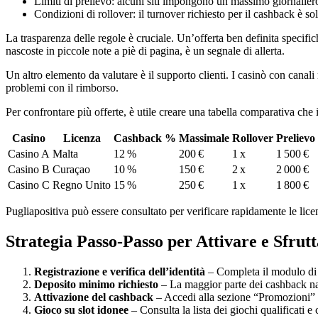
Limiti di prelievo: alcuni siti impongono un massimo giornaliero 
Condizioni di rollover: il turnover richiesto per il cashback è so
La trasparenza delle regole è cruciale. Un’offerta ben definita specifi
nascoste in piccole note a piè di pagina, è un segnale di allerta.
Un altro elemento da valutare è il supporto clienti. I casinò con canali
problemi con il rimborso.
Per confrontare più offerte, è utile creare una tabella comparativa che
Casino
Licenza
Cashback %
Massimale
Rollover
Prelievo
Casino A
Malta
12 %
200 €
1 x
1 500 €
Casino B
Curaçao
10 %
150 €
2 x
2 000 €
Casino C
Regno Unito
15 %
250 €
1 x
1 800 €
Pugliapositiva può essere consultato per verificare rapidamente le lice
Strategia Passo‑Passo per Attivare e Sfrut
Registrazione e verifica dell’identità
– Completa il modulo di is
Deposito minimo richiesto
– La maggior parte dei cashback nata
Attivazione del cashback
– Accedi alla sezione “Promozioni” e
Gioco su slot idonee
– Consulta la lista dei giochi qualificati e