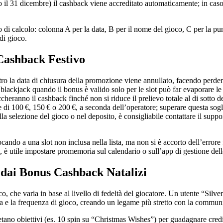
o il 31 dicembre) il cashback viene accreditato automaticamente; in caso 
di calcolo: colonna A per la data, B per il nome del gioco, C per la punta
di gioco.
Cashback Festivo
tro la data di chiusura della promozione viene annullato, facendo perder
blackjack quando il bonus è valido solo per le slot può far evaporare le 
heranno il cashback finché non si riduce il prelievo totale al di sotto de
 di 100 €, 150 € o 200 €, a seconda dell’operatore; superare questa sogli
lla selezione del gioco o nel deposito, è consigliabile contattare il sup
ando a una slot non inclusa nella lista, ma non si è accorto dell’errore
ili, è utile impostare promemoria sul calendario o sull’app di gestione de
a dai Bonus Cashback Natalizi
 che varia in base al livello di fedeltà del giocatore. Un utente “Silve
a e la frequenza di gioco, creando un legame più stretto con la communi
etano obiettivi (es. 10 spin su “Christmas Wishes”) per guadagnare credi