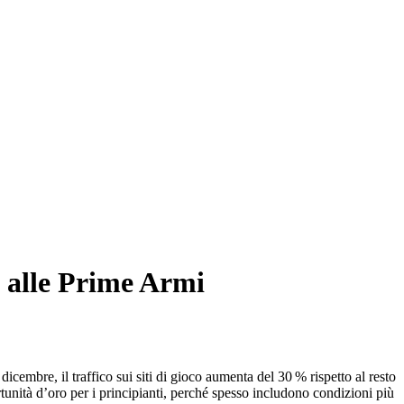
i alle Prime Armi
dicembre, il traffico sui siti di gioco aumenta del 30 % rispetto al resto
tunità d’oro per i principianti, perché spesso includono condizioni più