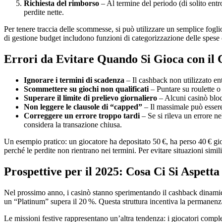
Richiesta del rimborso
– Al termine del periodo (di solito entr
perdite nette.
Per tenere traccia delle scommesse, si può utilizzare un semplice foglio 
di gestione budget includono funzioni di categorizzazione delle spese 
Errori da Evitare Quando Si Gioca con il 
Ignorare i termini di scadenza
– Il cashback non utilizzato en
Scommettere su giochi non qualificati
– Puntare su roulette o 
Superare il limite di prelievo giornaliero
– Alcuni casinò blocc
Non leggere le clausole di “capped”
– Il massimale può essere
Correggere un errore troppo tardi
– Se si rileva un errore ne
considera la transazione chiusa.
Un esempio pratico: un giocatore ha depositato 50 €, ha perso 40 € gioc
perché le perdite non rientrano nei termini. Per evitare situazioni sim
Prospettive per il 2025: Cosa Ci Si Aspett
Nel prossimo anno, i casinò stanno sperimentando il cashback dinamico,
un “Platinum” supera il 20 %. Questa struttura incentiva la permanenz
Le missioni festive rappresentano un’altra tendenza: i giocatori compl