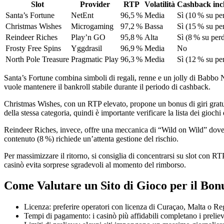
Slot
Provider
RTP
Volatilità
Cashback inc
Santa’s Fortune
NetEnt
96,5 %
Media
Sì (10 % su per
Christmas Wishes
Microgaming
97,2 %
Bassa
Sì (15 % su per
Reindeer Riches
Play’n GO
95,8 %
Alta
Sì (8 % su perd
Frosty Free Spins
Yggdrasil
96,9 %
Media
No
North Pole Treasure
Pragmatic Play
96,3 %
Media
Sì (12 % su per
Santa’s Fortune combina simboli di regali, renne e un jolly di Babbo Na
vuole mantenere il bankroll stabile durante il periodo di cashback.
Christmas Wishes, con un RTP elevato, propone un bonus di giri gratui
della stessa categoria, quindi è importante verificare la lista dei giochi q
Reindeer Riches, invece, offre una meccanica di “Wild on Wild” dove d
contenuto (8 %) richiede un’attenta gestione del rischio.
Per massimizzare il ritorno, si consiglia di concentrarsi su slot con RT
casinò evita sorprese sgradevoli al momento del rimborso.
Come Valutare un Sito di Gioco per il Bon
Licenza: preferire operatori con licenza di Curaçao, Malta o Re
Tempi di pagamento: i casinò più affidabili completano i prelie