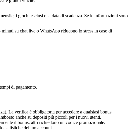
sare grandi vincite.
mensile, i giochi esclusi e la data di scadenza. Se le informazioni sono
 15 minuti su chat live o WhatsApp riducono lo stress in caso di
i tempi di pagamento.
nza). La verifica è obbligatoria per accedere a qualsiasi bonus.
mborso anche su depositi più piccoli per i nuovi utenti.
amente il bonus, altri richiedono un codice promozionale.
lo statistiche del tuo account.