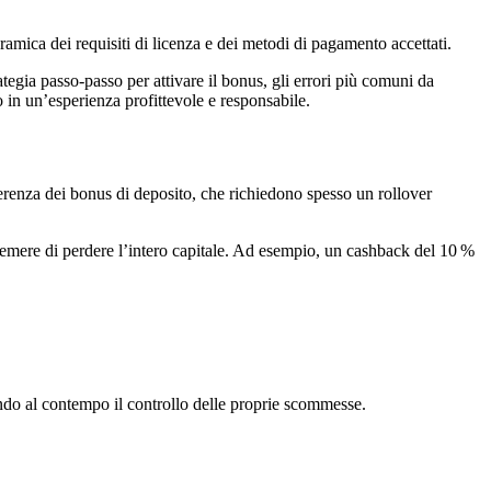
oramica dei requisiti di licenza e dei metodi di pagamento accettati.
ategia passo‑passo per attivare il bonus, gli errori più comuni da
o in un’esperienza profittevole e responsabile.
ferenza dei bonus di deposito, che richiedono spesso un rollover
a temere di perdere l’intero capitale. Ad esempio, un cashback del 10 %
ndo al contempo il controllo delle proprie scommesse.