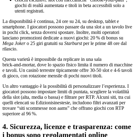
giochi di realtà aumentata e titoli in beta accessibili solo a
utenti registrati.
La disponibilità è continua, 24 ore su 24, su desktop, tablet e
smartphone. I giocatori possono passare da una slot a un tavolo live
in pochi click, senza doversi spostare. Inoltre, molti operatori
lanciano promozioni dedicate a nuovi giochi: 20 % di bonus su
Mega Joker
o 25 giri gratuiti su
Starburst
per le prime 48 ore dal
rilascio.
Questa varietà è impossibile da replicare in una sala
brick‑and‑mortar, dove lo spazio fisico limita il numero di macchine
e tavoli. Un casinò terrestre tipicamente offre 30‑50 slot e 4‑6 tavoli
di gioco, con rotazione mensile di pochi nuovi titoli.
Un altro vantaggio è la possibilità di personalizzare l’esperienza. I
giocatori possono impostare limiti di puntata, scegliere la volatilità
della slot (alta, media o bassa) e filtrare per RTP. Alcuni siti, tra cui
quelli elencati su Edizionisinestesie, includono filtri avanzati per
trovare “siti scommesse non aams” che offrano giochi con RTP
superiore al 96 %.
4. Sicurezza, licenze e trasparenza: come
i bonus sono regolamentati online