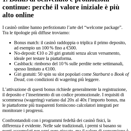
continue: perché il valore iniziale è più
alto online
I casinò online hanno perfezionato l’arte del “welcome package”.
Tra le tipologie più diffuse troviamo:
Bonus match: il casinò raddoppia o triplica il primo deposito,
ad esempio un 100 % fino a €500.
No‑deposit: €10 o 20 giri gratuiti senza alcun versamento,
ideale per testare la piattaforma.
Cashback: rimborso del 10 % sulle perdite nette settimanali,
spesso limitato a €100.
Giri gratuiti: 50 spin su slot popolari come
Starburst
o
Book of
Dead
, con condizioni di wagering più leggere.
L’attivazione di questi bonus richiede generalmente la registrazione,
il deposito e l’inserimento di un codice promozionale. I requisiti di
scommessa (wagering) variano dal 20x al 40x l’importo bonus, ma
le piattaforme più trasparenti forniscono calcolatori integrati per
monitorare i progressi.
Confrontandoli con i programmi fedeltà dei casinò fisici, la
differenza è evidente. Nelle sale tradizionali, i premi si basano su
punti accumulati per ogni euro giocato, ma il valore di conversione è