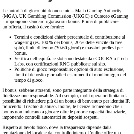
Le autorità di gioco più riconosciute – Malta Gaming Authority
(MGA), UK Gambling Commission (UKGC) e Curacao eGaming
– impongono standard rigorosi sui bonus. Prima di pubblicare
un’offerta, il casinò deve fornire:
Termini e condizioni chiari: percentuale di contribuzione al
wagering (es. 100 % dei bonus, 20 % delle vincite da free
spin), limiti di tempo (30‑60 giorni) e massimi prelievi per
bonus.
Verifica dell’equità: le slot sono testate da eCOGRA o iTech
Labs, con certificazioni RNG pubblicate sul sito.
Politiche di gioco responsabile: opzioni di auto‑esclusione,
limiti di deposito giornalieri e strumenti di monitoraggio del
tempo di gioco.
I bonus, sebbene attraenti, sono parte integrante della strategia di
fidelizzazione responsabile. Ad esempio, molti operatori limitano la
possibilità di richiedere più di un bonus di benvenuto per identità IP,
riducendo il rischio di abuso. Inoltre, le licenze richiedono che i
bonus non inducano a giocare oltre le proprie capacità finanziarie,
imponendo controlli automatici su depositi sospetti.
Rispetto al tavolo fisico, dove la trasparenza dipende dalla
reputazione del locale e dal controllo interno, l’online offre una