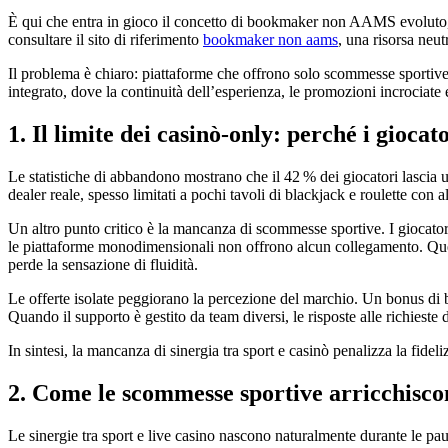
È qui che entra in gioco il concetto di bookmaker non AAMS evoluto, che
consultare il sito di riferimento
bookmaker non aams
, una risorsa neu
Il problema è chiaro: piattaforme che offrono solo scommesse sportive o
integrato, dove la continuità dell’esperienza, le promozioni incrociate e
1. Il limite dei casinò‑only: perché i gio
Le statistiche di abbandono mostrano che il 42 % dei giocatori lascia u
dealer reale, spesso limitati a pochi tavoli di blackjack e roulette con al
Un altro punto critico è la mancanza di scommesse sportive. I giocatori
le piattaforme monodimensionali non offrono alcun collegamento. Questo
perde la sensazione di fluidità.
Le offerte isolate peggiorano la percezione del marchio. Un bonus di b
Quando il supporto è gestito da team diversi, le risposte alle richieste
In sintesi, la mancanza di sinergia tra sport e casinò penalizza la fid
2. Come le scommesse sportive arricchiscon
Le sinergie tra sport e live casino nascono naturalmente durante le pa