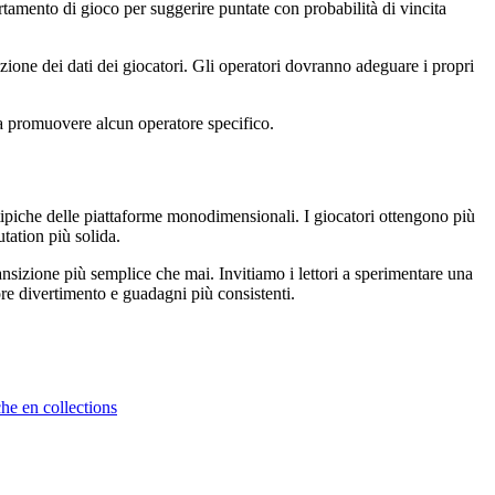
tamento di gioco per suggerire puntate con probabilità di vincita
zione dei dati dei giocatori. Gli operatori dovranno adeguare i propri
za promuovere alcun operatore specifico.
 tipiche delle piattaforme monodimensionali. I giocatori ottengono più
tation più solida.
ansizione più semplice che mai. Invitiamo i lettori a sperimentare una
ore divertimento e guadagni più consistenti.
he en collections