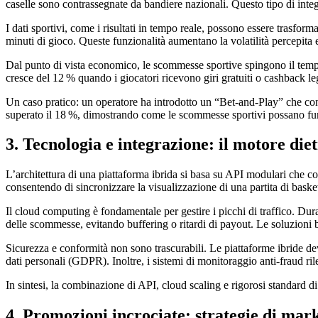
caselle sono contrassegnate da bandiere nazionali. Questo tipo di integ
I dati sportivi, come i risultati in tempo reale, possono essere trasfor
minuti di gioco. Queste funzionalità aumentano la volatilità percepita e
Dal punto di vista economico, le scommesse sportive spingono il tempo 
cresce del 12 % quando i giocatori ricevono giri gratuiti o cashback lega
Un caso pratico: un operatore ha introdotto un “Bet‑and‑Play” che conce
superato il 18 %, dimostrando come le scommesse sportivi possano funge
3. Tecnologia e integrazione: il motore die
L’architettura di una piattaforma ibrida si basa su API modulari che co
consentendo di sincronizzare la visualizzazione di una partita di basket
Il cloud computing è fondamentale per gestire i picchi di traffico. Du
delle scommesse, evitando buffering o ritardi di payout. Le soluzioni 
Sicurezza e conformità non sono trascurabili. Le piattaforme ibride devo
dati personali (GDPR). Inoltre, i sistemi di monitoraggio anti‑fraud rile
In sintesi, la combinazione di API, cloud scaling e rigorosi standard di
4. Promozioni incrociate: strategie di mar