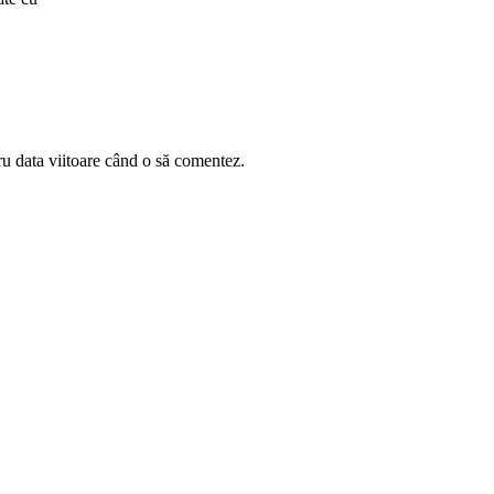
ru data viitoare când o să comentez.