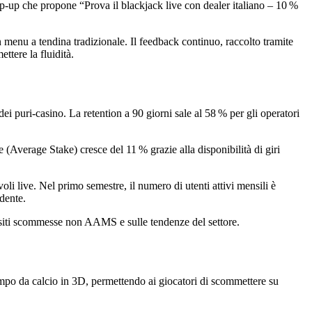
p‑up che propone “Prova il blackjack live con dealer italiano – 10 %
n menu a tendina tradizionale. Il feedback continuo, raccolto tramite
tere la fluidità.
dei puri‑casino. La retention a 90 giorni sale al 58 % per gli operatori
Average Stake) cresce del 11 % grazie alla disponibilità di giri
i live. Nel primo semestre, il numero di utenti attivi mensili è
dente.
vi siti scommesse non AAMS e sulle tendenze del settore.
campo da calcio in 3D, permettendo ai giocatori di scommettere su