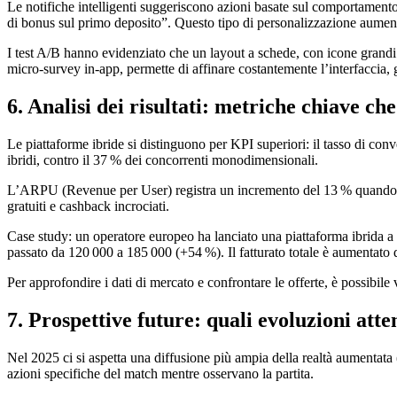
Le notifiche intelligenti suggeriscono azioni basate sul comportament
di bonus sul primo deposito”. Questo tipo di personalizzazione aument
I test A/B hanno evidenziato che un layout a schede, con icone grandi e
micro‑survey in‑app, permette di affinare costantemente l’interfaccia,
6. Analisi dei risultati: metriche chiave ch
Le piattaforme ibride si distinguono per KPI superiori: il tasso di conve
ibridi, contro il 37 % dei concorrenti monodimensionali.
L’ARPU (Revenue per User) registra un incremento del 13 % quando le o
gratuiti e cashback incrociati.
Case study: un operatore europeo ha lanciato una piattaforma ibrida a 
passato da 120 000 a 185 000 (+54 %). Il fatturato totale è aumentato d
Per approfondire i dati di mercato e confrontare le offerte, è possibi
7. Prospettive future: quali evoluzioni atte
Nel 2025 ci si aspetta una diffusione più ampia della realtà aumentata
azioni specifiche del match mentre osservano la partita.