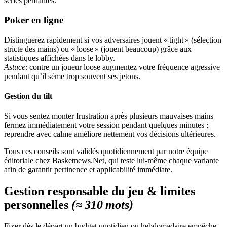
séries perdantes.
Poker en ligne
Distinguerez rapidement si vos adversaires jouent « tight » (sélection
stricte des mains) ou « loose » (jouent beaucoup) grâce aux
statistiques affichées dans le lobby.
Astuce
: contre un joueur loose augmentez votre fréquence agressive
pendant qu’il sème trop souvent ses jetons.
Gestion du tilt
Si vous sentez monter frustration après plusieurs mauvaises mains
fermez immédiatement votre session pendant quelques minutes ;
reprendre avec calme améliore nettement vos décisions ultérieures.
Tous ces conseils sont validés quotidiennement par notre équipe
éditoriale chez Basketnews.Net, qui teste lui‑même chaque variante
afin de garantir pertinence et applicabilité immédiate.
Gestion responsable du jeu & limites
personnelles
(≈ 310 mots)
Fixer dès le départ un budget quotidien ou hebdomadaire empêche