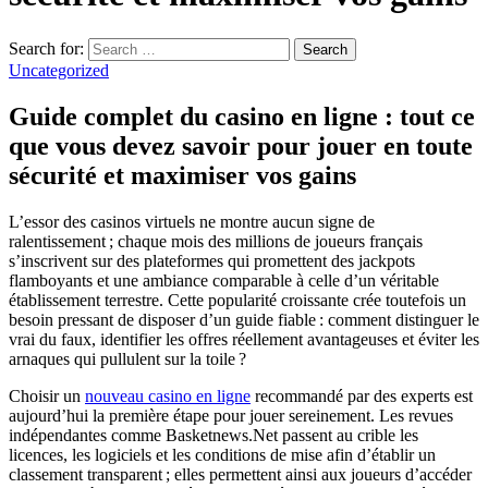
Search for:
Search
Uncategorized
Guide complet du casino en ligne : tout ce
que vous devez savoir pour jouer en toute
sécurité et maximiser vos gains
L’essor des casinos virtuels ne montre aucun signe de
ralentissement ; chaque mois des millions de joueurs français
s’inscrivent sur des plateformes qui promettent des jackpots
flamboyants et une ambiance comparable à celle d’un véritable
établissement terrestre. Cette popularité croissante crée toutefois un
besoin pressant de disposer d’un guide fiable : comment distinguer le
vrai du faux, identifier les offres réellement avantageuses et éviter les
arnaques qui pullulent sur la toile ?
Choisir un
nouveau casino en ligne
recommandé par des experts est
aujourd’hui la première étape pour jouer sereinement. Les revues
indépendantes comme Basketnews.Net passent au crible les
licences, les logiciels et les conditions de mise afin d’établir un
classement transparent ; elles permettent ainsi aux joueurs d’accéder