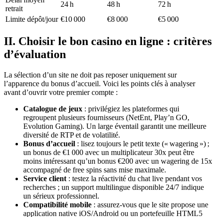
24 h
48 h
72 h
retrait
Limite dépôt/jour
€10 000
€8 000
€5 000
II. Choisir le bon casino en ligne : critères
d’évaluation
La sélection d’un site ne doit pas reposer uniquement sur
l’apparence du bonus d’accueil. Voici les points clés à analyser
avant d’ouvrir votre premier compte :
Catalogue de jeux
: privilégiez les plateformes qui
regroupent plusieurs fournisseurs (NetEnt, Play’n GO,
Evolution Gaming). Un large éventail garantit une meilleure
diversité de RTP et de volatilité.
Bonus d’accueil
: lisez toujours le petit texte (« wagering ») ;
un bonus de €1 000 avec un multiplicateur 30x peut être
moins intéressant qu’un bonus €200 avec un wagering de 15x
accompagné de free spins sans mise maximale.
Service client
: testez la réactivité du chat live pendant vos
recherches ; un support multilingue disponible 24/7 indique
un sérieux professionnel.
Compatibilité mobile
: assurez‑vous que le site propose une
application native iOS/Android ou un portefeuille HTML5