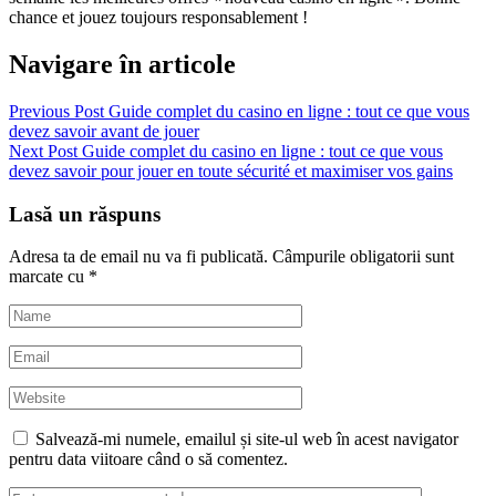
chance et jouez toujours responsablement !
Navigare în articole
Previous Post
Guide complet du casino en ligne : tout ce que vous
devez savoir avant de jouer
Next Post
Guide complet du casino en ligne : tout ce que vous
devez savoir pour jouer en toute sécurité et maximiser vos gains
Lasă un răspuns
Adresa ta de email nu va fi publicată.
Câmpurile obligatorii sunt
marcate cu
*
Salvează-mi numele, emailul și site-ul web în acest navigator
pentru data viitoare când o să comentez.