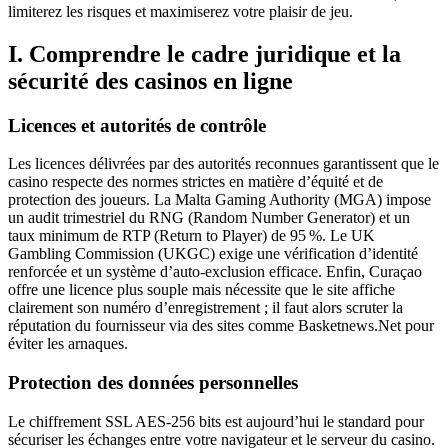
limiterez les risques et maximiserez votre plaisir de jeu.
I. Comprendre le cadre juridique et la
sécurité des casinos en ligne
Licences et autorités de contrôle
Les licences délivrées par des autorités reconnues garantissent que le
casino respecte des normes strictes en matière d’équité et de
protection des joueurs. La Malta Gaming Authority (MGA) impose
un audit trimestriel du RNG (Random Number Generator) et un
taux minimum de RTP (Return to Player) de 95 %. Le UK
Gambling Commission (UKGC) exige une vérification d’identité
renforcée et un système d’auto‑exclusion efficace. Enfin, Curaçao
offre une licence plus souple mais nécessite que le site affiche
clairement son numéro d’enregistrement ; il faut alors scruter la
réputation du fournisseur via des sites comme Basketnews.Net pour
éviter les arnaques.
Protection des données personnelles
Le chiffrement SSL AES‑256 bits est aujourd’hui le standard pour
sécuriser les échanges entre votre navigateur et le serveur du casino.