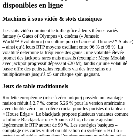
disponibles en ligne
Machines à sous vidéo & slots classiques
Les slots vidéo dominent le trafic grâce à leurs thèmes variés –
fantasy (« Gates of Olympus »), cinéma (« Jurassic
World™ Evolution ») ou culture pop (« Game of Thrones™ Slots »)
– ainsi qu’à leurs RTP moyens oscillant entre 96 % et 98 %. La
volatilité détermine la fréquence des gains : une volatilité élevée
promet des jackpots rares mais massifs (exemple : Mega Moolah
avec jackpot progressif dépassant €20 M), tandis qu’une volatilité
basse offre des petits gains réguliers via des free spins ou
multiplicateurs jusqu’à x5 sur chaque spin gagnant.
Jeux de table traditionnels
Roulette européenne (mise à zéro unique) possède un avantage
maison réduit à 2,7 %, contre 5,26 % pour la version américaine
avec double zéro – un critère crucial pour les puristes du tableau
« House Edge ». Le blackjack propose plusieurs variantes comme
« Infinite Blackjack » ou « Spanish 21 », chacune ajustant
légèrement le RTP autour de 99 %. Les stratégies basiques –
comptage des cartes virtuel ou utilisation du système « Hi‑Lo » –
restent applicables même dans l’environnement numérique grâce