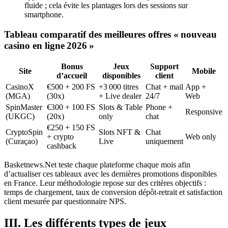
fluide ; cela évite les plantages lors des sessions sur
smartphone.
Tableau comparatif des meilleures offres « nouveau
casino en ligne 2026 »
Bonus
Jeux
Support
Site
Mobile
d’accueil
disponibles
client
CasinoX
€500 + 200 FS
+3 000 titres
Chat + mail
App +
(MGA)
(30x)
+ Live dealer
24/7
Web
SpinMaster
€300 + 100 FS
Slots & Table
Phone +
Responsive
(UKGC)
(20x)
only
chat
€250 + 150 FS
CryptoSpin
Slots NFT &
Chat
+ crypto
Web only
(Curaçao)
Live
uniquement
cashback
Basketnews.Net teste chaque plateforme chaque mois afin
d’actualiser ces tableaux avec les dernières promotions disponibles
en France. Leur méthodologie repose sur des critères objectifs :
temps de chargement, taux de conversion dépôt‑retrait et satisfaction
client mesurée par questionnaire NPS.
III. Les différents types de jeux