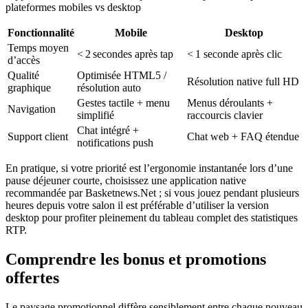
plateformes mobiles vs desktop
Fonctionnalité
Mobile
Desktop
Temps moyen
< 2 secondes après tap
< 1 seconde après clic
d’accès
Qualité
Optimisée HTML5 /
Résolution native full HD
graphique
résolution auto
Gestes tactile + menu
Menus déroulants +
Navigation
simplifié
raccourcis clavier
Chat intégré +
Support client
Chat web + FAQ étendue
notifications push
En pratique, si votre priorité est l’ergonomie instantanée lors d’une
pause déjeuner courte, choisissez une application native
recommandée par Basketnews.Net ; si vous jouez pendant plusieurs
heures depuis votre salon il est préférable d’utiliser la version
desktop pour profiter pleinement du tableau complet des statistiques
RTP.
Comprendre les bonus et promotions
offertes
Le paysage promotionnel diffère sensiblement entre chaque nouveau