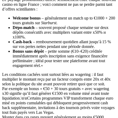
casino en ligne France ; voici comment ne pas se perdre parmi tant
d’offres scintillantes :
Welcome bonus
– généralement un match up to €1000 + 200
tours gratuits sur
Starburst
.
Dépo‑match
– souvent proposé chaque semaine sur deux
dépôts consécutifs avec multipliers variant entre x50% и
x100%.
Cash‑back
– remboursement quotidien allant jusqu’à 15 %
sur vos pertes nettes pendant une période donnée.
Bonus sans dépôt
– petite somme (€10–€20) créditée
immédiatement après inscription sans exigence financière
préliminaire ; idéal pour tester une plateforme avant tout
engagement réel.«
Les conditions cachées sont surtout liées au wagering : il faut
multiplier le montant reçu par un facteur compris entre 20x et 40x
selon la politique du site avant pouvoir retirer quoi que ce soit.
Par exemple un bonus « €50 + 30 tours gratuits » avec wagering
x30 signifie qu’il faut générer €1500 en volume misé avant toute
liquidation.\n\nCertains programmes VIP transforment chaque euro
misé en points cumulables qui débloquent progressivement cash
back supplémentaire, invitations à des tournois privés voire voyages
tout frais payés vers Las Vegas.
Monter dans ces rangs requiert généralement au moins €5000