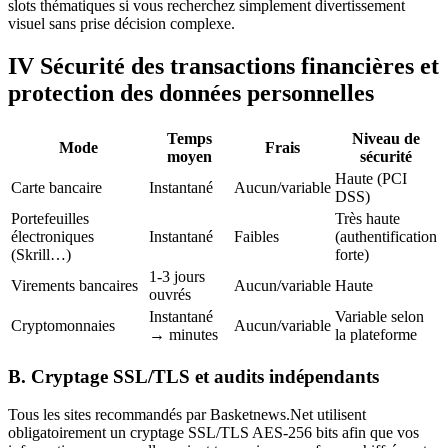
slots thématiques si vous recherchez simplement divertissement
visuel sans prise décision complexe.
IV Sécurité des transactions financières et
protection des données personnelles
Temps
Niveau de
Mode
Frais
moyen
sécurité
Haute (PCI
Carte bancaire
Instantané
Aucun/variable
DSS)
Portefeuilles
Très haute
électroniques
Instantané
Faibles
(authentification
(Skrill…)
forte)
1‑3 jours
Virements bancaires
Aucun/variable
Haute
ouvrés
Instantané
Variable selon
Cryptomonnaies
Aucun/variable
→ minutes
la plateforme
B. Cryptage SSL/TLS et audits indépendants
Tous les sites recommandés par Basketnews.Net utilisent
obligatoirement un cryptage SSL/TLS AES‑256 bits afin que vos