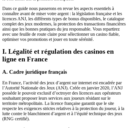
Dans ce guide nous passerons en revue les aspects essentiels à
connaître avant de miser votre argent : la législation française et les
licences ANJ, les différents types de bonus disponibles, le catalogue
complet des jeux modernes, la protection des transactions financières
ainsi que les bonnes pratiques du jeu responsable. Vous repartirez
avec une feuille de route claire pour sélectionner un casino fiable,
optimiser vos promotions et jouer en toute sérénité.
I. Légalité et régulation des casinos en
ligne en France
A. Cadre juridique français
En France, l’activité des jeux d’argent sur internet est encadrée par
l’Autorité Nationale des Jeux (ANJ). Créée en janvier 2020, l’ANJ
possède le pouvoir exclusif d’octroyer des licences aux opérateurs
souhaitant proposer leurs services aux joueurs résidant sur le
territoire métropolitain. La licence française garantit que le site
respecte les exigences strictes relatives à la protection du joueur, à la
lutte contre le blanchiment d’argent et à l’équité technique des jeux
(RNG certifié).