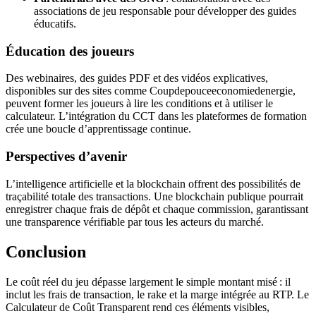
associations de jeu responsable pour développer des guides
éducatifs.
Éducation des joueurs
Des webinaires, des guides PDF et des vidéos explicatives,
disponibles sur des sites comme Coupdepouceeconomiedenergie,
peuvent former les joueurs à lire les conditions et à utiliser le
calculateur. L’intégration du CCT dans les plateformes de formation
crée une boucle d’apprentissage continue.
Perspectives d’avenir
L’intelligence artificielle et la blockchain offrent des possibilités de
traçabilité totale des transactions. Une blockchain publique pourrait
enregistrer chaque frais de dépôt et chaque commission, garantissant
une transparence vérifiable par tous les acteurs du marché.
Conclusion
Le coût réel du jeu dépasse largement le simple montant misé : il
inclut les frais de transaction, le rake et la marge intégrée au RTP. Le
Calculateur de Coût Transparent rend ces éléments visibles,