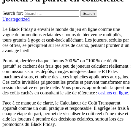
Search for:
Search
Uncategorized
Le Black Friday a envahi le monde du jeu en ligne comme une
vague de promotions éclatantes : bonus de bienvenue multipliés,
tours gratuits à gogo et cash‑back alléchant. Les joueurs, séduits par
ces offres, se précipitent sur les sites de casino, pensant profiter d’un
avantage inédit.
Pourtant, derrière chaque “bonus 200 %” ou “100 % de dépôt
gratuit” se cachent des frais que peu de joueurs calculent réellement :
commissions sur les dépôts, marges intégrées dans le RTP des
machines à sous, et même des taxes implicites appliquées aux gains.
Ces coûts invisibles grignotent les profits et peuvent transformer une
session lucrative en perte nette. Vous pouvez approfondir la question
des coûts cachés en consultant le site de référence :
casinos en ligne
.
Face à ce manque de clarté, le Calculateur de Coût Transparent
apparaît comme un outil pratique et responsable. Il agrège les frais à
chaque étape du pari, permet de visualiser le coût réel d’une mise et
aide les joueurs à prendre des décisions éclairées, surtout lors des
promotions du Black Friday.