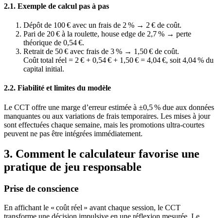
2.1. Exemple de calcul pas à pas
Dépôt de 100 € avec un frais de 2 % → 2 € de coût.
Pari de 20 € à la roulette, house edge de 2,7 % → perte
théorique de 0,54 €.
Retrait de 50 € avec frais de 3 % → 1,50 € de coût.
Coût total réel = 2 € + 0,54 € + 1,50 € = 4,04 €, soit 4,04 % du
capital initial.
2.2. Fiabilité et limites du modèle
Le CCT offre une marge d’erreur estimée à ±0,5 % due aux données
manquantes ou aux variations de frais temporaires. Les mises à jour
sont effectuées chaque semaine, mais les promotions ultra‑courtes
peuvent ne pas être intégrées immédiatement.
3. Comment le calculateur favorise une
pratique de jeu responsable
Prise de conscience
En affichant le « coût réel » avant chaque session, le CCT
transforme une décision impulsive en une réflexion mesurée. Le