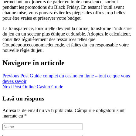
permettant aux joueurs de parier en toute conscience, surtout
pendant les promotions du Black Friday. En testant l’outil avant
chaque mise, vous pouvez éviter les pièges des offres trop belles
pour être vraies et préserver votre budget.
La transparence, lorsqu’elle devient la norme, transforme l’industrie
du jeu en un secteur plus éthique et durable. Adoptez le calculateur,
consultez régulièrement des ressources telles que
Coupdepouceeconomiedenergie, et faites du jeu responsable votre
nouvelle règle du jeu.
Navigare în articole
Previous Post
Guide complet du casino en ligne – tout ce que vous
devez savoir
Next Post
Online Casino Guide
Lasă un răspuns
Adresa ta de email nu va fi publicată.
Câmpurile obligatorii sunt
marcate cu
*