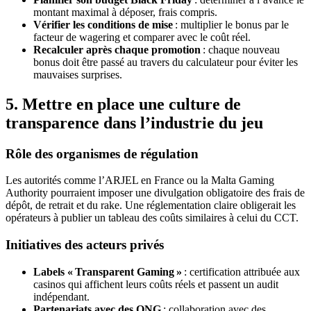
montant maximal à déposer, frais compris.
Vérifier les conditions de mise
: multiplier le bonus par le
facteur de wagering et comparer avec le coût réel.
Recalculer après chaque promotion
: chaque nouveau
bonus doit être passé au travers du calculateur pour éviter les
mauvaises surprises.
5. Mettre en place une culture de
transparence dans l’industrie du jeu
Rôle des organismes de régulation
Les autorités comme l’ARJEL en France ou la Malta Gaming
Authority pourraient imposer une divulgation obligatoire des frais de
dépôt, de retrait et du rake. Une réglementation claire obligerait les
opérateurs à publier un tableau des coûts similaires à celui du CCT.
Initiatives des acteurs privés
Labels « Transparent Gaming »
: certification attribuée aux
casinos qui affichent leurs coûts réels et passent un audit
indépendant.
Partenariats avec des ONG
: collaboration avec des