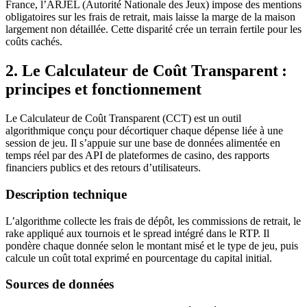
France, l’ARJEL (Autorité Nationale des Jeux) impose des mentions
obligatoires sur les frais de retrait, mais laisse la marge de la maison
largement non détaillée. Cette disparité crée un terrain fertile pour les
coûts cachés.
2. Le Calculateur de Coût Transparent :
principes et fonctionnement
Le Calculateur de Coût Transparent (CCT) est un outil
algorithmique conçu pour décortiquer chaque dépense liée à une
session de jeu. Il s’appuie sur une base de données alimentée en
temps réel par des API de plateformes de casino, des rapports
financiers publics et des retours d’utilisateurs.
Description technique
L’algorithme collecte les frais de dépôt, les commissions de retrait, le
rake appliqué aux tournois et le spread intégré dans le RTP. Il
pondère chaque donnée selon le montant misé et le type de jeu, puis
calcule un coût total exprimé en pourcentage du capital initial.
Sources de données