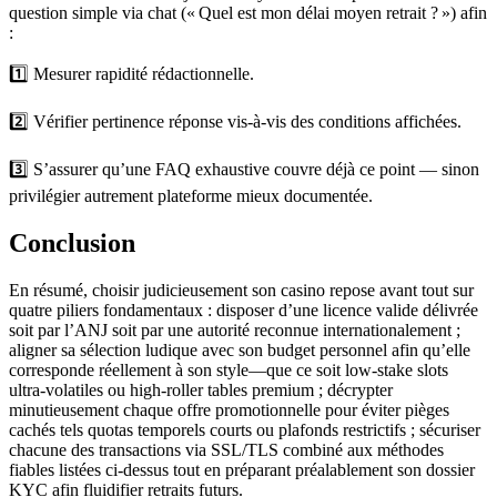
question simple via chat (« Quel est mon délai moyen retrait ? ») afin
:
1️⃣ Mesurer rapidité rédactionnelle.
2️⃣ Vérifier pertinence réponse vis-à-vis des conditions affichées.
3️⃣ S’assurer qu’une FAQ exhaustive couvre déjà ce point — sinon
privilégier autrement plateforme mieux documentée.
Conclusion
En résumé, choisir judicieusement son casino repose avant tout sur
quatre piliers fondamentaux : disposer d’une licence valide délivrée
soit par l’ANJ soit par une autorité reconnue internationalement ;
aligner sa sélection ludique avec son budget personnel afin qu’elle
corresponde réellement à son style—que ce soit low‑stake slots
ultra‑volatiles ou high‑roller tables premium ; décrypter
minutieusement chaque offre promotionnelle pour éviter pièges
cachés tels quotas temporels courts ou plafonds restrictifs ; sécuriser
chacune des transactions via SSL/TLS combiné aux méthodes
fiables listées ci‑dessus tout en préparant préalablement son dossier
KYC afin fluidifier retraits futurs.