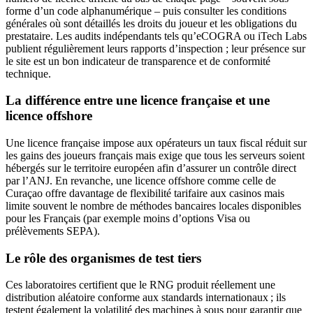
forme d’un code alphanumérique – puis consulter les conditions
générales où sont détaillés les droits du joueur et les obligations du
prestataire. Les audits indépendants tels qu’eCOGRA ou iTech Labs
publient régulièrement leurs rapports d’inspection ; leur présence sur
le site est un bon indicateur de transparence et de conformité
technique.
La différence entre une licence française et une
licence offshore
Une licence française impose aux opérateurs un taux fiscal réduit sur
les gains des joueurs français mais exige que tous les serveurs soient
hébergés sur le territoire européen afin d’assurer un contrôle direct
par l’ANJ. En revanche, une licence offshore comme celle de
Curaçao offre davantage de flexibilité tarifaire aux casinos mais
limite souvent le nombre de méthodes bancaires locales disponibles
pour les Français (par exemple moins d’options Visa ou
prélèvements SEPA).
Le rôle des organismes de test tiers
Ces laboratoires certifient que le RNG produit réellement une
distribution aléatoire conforme aux standards internationaux ; ils
testent également la volatilité des machines à sous pour garantir que