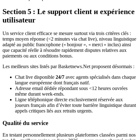
Section 5 : Le support client и expérience
utilisateur
Un service client efficace se mesure surtout via trois critères clés :
temps moyen réponse (<​2 minutes via chat live), niveau linguistique
adapté au public francophone (« bonjour », « merci » inclus) ainsi
que capacité réelle à résoudre rapidement disputes relatives aux
paiements ou aux conditions bonus.
Les meilleurs sites listés par Basketnews.Net proposent désormais :
Chat live disponible
24/7
avec agents spécialisés dans chaque
langue européenne dont français natif.
Adresse email dédiée répondant sous <​12 heures ouvrées
même durant week‑ends.
Ligne téléphonique directe exclusivement réservée aux
joueurs français afin d’éviter toute barrière linguistique durant
appels critiques liés aux retraits urgents.
Qualité du service
En testant personnellement plusieurs plateformes classées parmi nos