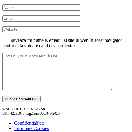
Salvează-mi numele, emailul și site-ul web în acest navigator
pentru data viitoare când o să comentez.
© SOGARD CLEANING SRL
CUI: 42295047 Reg.Com: J05/340/2020
Confidentialitate
Informare Cookies