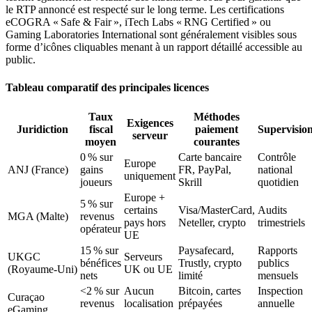
le RTP annoncé est respecté sur le long terme. Les certifications
eCOGRA « Safe & Fair », iTech Labs « RNG Certified » ou
Gaming Laboratories International sont généralement visibles sous
forme d’icônes cliquables menant à un rapport détaillé accessible au
public.
Tableau comparatif des principales licences
Taux
Méthodes
Exigences
Juridiction
fiscal
paiement
Supervisio
serveur
moyen
courantes
0 % sur
Carte bancaire
Contrôle
Europe
ANJ (France)
gains
FR, PayPal,
national
uniquement
joueurs
Skrill
quotidien
Europe +
5 % sur
certains
Visa/MasterCard,
Audits
MGA (Malte)
revenus
pays hors
Neteller, crypto
trimestriels
opérateur
UE
15 % sur
Paysafecard,
Rapports
UKGC
Serveurs
bénéfices
Trustly, crypto
publics
(Royaume‑Uni)
UK ou UE
nets
limité
mensuels
<2 % sur
Aucun
Bitcoin, cartes
Inspection
Curaçao
revenus
localisation
prépayées
annuelle
eGaming