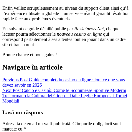
Enfin veillez scrupuleusement au niveau du support client ainsi qu’à
l’expérience utilisateur globale—un service réactif garantit résolution
rapide face aux problèmes éventuels.
En suivant ce guide détaillé publié par
Basketnews.Net
, chaque
lecteur pourra sélectionner le
nouveau casino en ligne
qui
correspond parfaitement à ses attentes tout en jouant dans un cadre
sûr et transparent.
Bonne chance et bons gains !
Navigare în articole
Previous Post
Guide complet du casino en ligne : tout ce que vous
devez savoir en 2026
Next Post
Calcio e Casinò: Come le Scommesse Sportive Moderni
Trasformano la Cultura del Gioco – Dalle Leghe Europee ai Tornei
Mondiali
Lasă un răspuns
Adresa ta de email nu va fi publicată.
Câmpurile obligatorii sunt
marcate cu
*