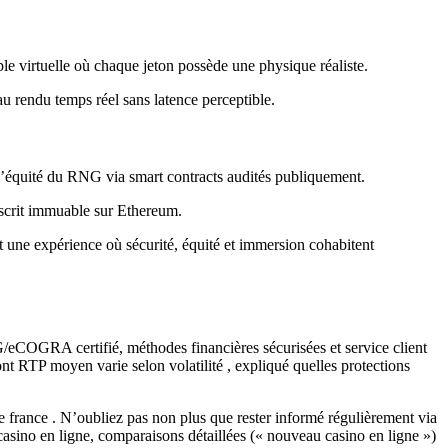
le virtuelle où chaque jeton possède une physique réaliste.
 rendu temps réel sans latence perceptible.
l’équité du RNG via smart contracts audités publiquement.
nscrit immuable sur Ethereum.
et une expérience où sécurité, équité et immersion cohabitent
/eCOGRA certifié, méthodes financières sécurisées et service client
nt RTP moyen varie selon volatilité , expliqué quelles protections
e france . N’oubliez pas non plus que rester informé régulièrement via
asino en ligne, comparaisons détaillées (« nouveau casino en ligne »)