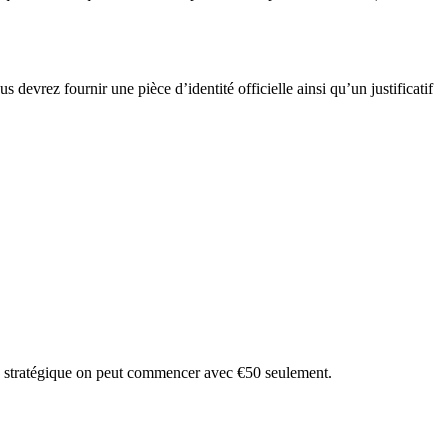
evrez fournir une pièce d’identité officielle ainsi qu’un justificatif
ack stratégique on peut commencer avec €50 seulement.