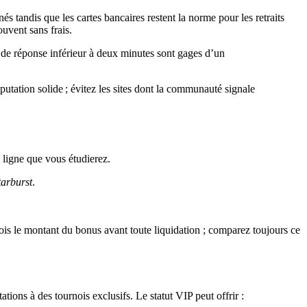
s tandis que les cartes bancaires restent la norme pour les retraits
uvent sans frais.
en de réponse inférieur à deux minutes sont gages d’un
putation solide ; évitez les sites dont la communauté signale
n ligne que vous étudierez.
tarburst
.
fois le montant du bonus avant toute liquidation ; comparez toujours ce
ons à des tournois exclusifs. Le statut VIP peut offrir :