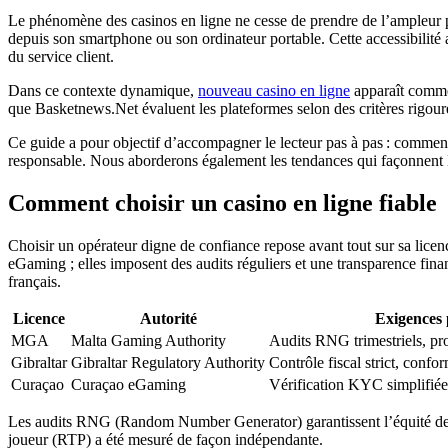
Le phénomène des casinos en ligne ne cesse de prendre de l’ampleur par
depuis son smartphone ou son ordinateur portable. Cette accessibilité 
du service client.
Dans ce contexte dynamique,
nouveau casino en ligne
apparaît comme 
que Basketnews.Net évaluent les plateformes selon des critères rigoureu
Ce guide a pour objectif d’accompagner le lecteur pas à pas : comment 
responsable. Nous aborderons également les tendances qui façonnent le f
Comment choisir un casino en ligne fiable
Choisir un opérateur digne de confiance repose avant tout sur sa lice
eGaming ; elles imposent des audits réguliers et une transparence fin
français.
Licence
Autorité
Exigences 
MGA
Malta Gaming Authority
Audits RNG trimestriels, pro
Gibraltar
Gibraltar Regulatory Authority
Contrôle fiscal strict, conf
Curaçao
Curaçao eGaming
Vérification KYC simplifiée
Les audits RNG (Random Number Generator) garantissent l’équité des 
joueur (RTP) a été mesuré de façon indépendante.