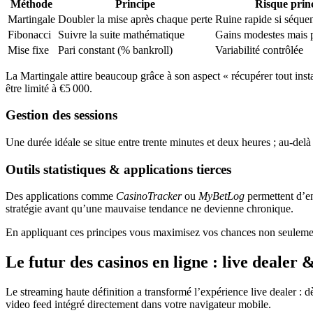
Méthode
Principe
Risque prin
Martingale
Doubler la mise après chaque perte
Ruine rapide si séque
Fibonacci
Suivre la suite mathématique
Gains modestes mais p
Mise fixe
Pari constant (% bankroll)
Variabilité contrôlée
La Martingale attire beaucoup grâce à son aspect « récupérer tout ins
être limité à €5 000.
Gestion des sessions
Une durée idéale se situe entre trente minutes et deux heures ; au-delà
Outils statistiques & applications tierces
Des applications comme
CasinoTracker
ou
MyBetLog
permettent d’en
stratégie avant qu’une mauvaise tendance ne devienne chronique.
En appliquant ces principes vous maximisez vos chances non seulement 
Le futur des casinos en ligne : live dealer &
Le streaming haute définition a transformé l’expérience live dealer :
video feed intégré directement dans votre navigateur mobile.