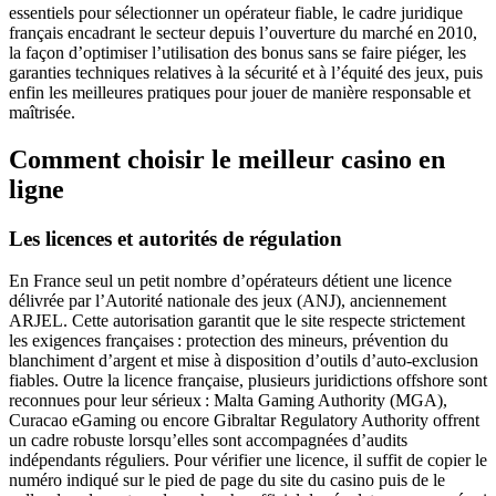
essentiels pour sélectionner un opérateur fiable, le cadre juridique
français encadrant le secteur depuis l’ouverture du marché en 2010,
la façon d’optimiser l’utilisation des bonus sans se faire piéger, les
garanties techniques relatives à la sécurité et à l’équité des jeux, puis
enfin les meilleures pratiques pour jouer de manière responsable et
maîtrisée.
Comment choisir le meilleur casino en
ligne
Les licences et autorités de régulation
En France seul un petit nombre d’opérateurs détient une licence
délivrée par l’Autorité nationale des jeux (ANJ), anciennement
ARJEL. Cette autorisation garantit que le site respecte strictement
les exigences françaises : protection des mineurs, prévention du
blanchiment d’argent et mise à disposition d’outils d’auto‑exclusion
fiables. Outre la licence française, plusieurs juridictions offshore sont
reconnues pour leur sérieux : Malta Gaming Authority (MGA),
Curacao eGaming ou encore Gibraltar Regulatory Authority offrent
un cadre robuste lorsqu’elles sont accompagnées d’audits
indépendants réguliers. Pour vérifier une licence, il suffit de copier le
numéro indiqué sur le pied de page du site du casino puis de le