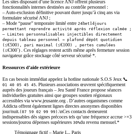
Les sites disposant d’une licence ANJ offrent plusieurs
fonctionnalités internes destinées au contrôle personnel :
– Auto-exclusion définitive pouvant durer jusqu’à cinq ans via
formulaire sécurisé ANJ ;
– Mode “pause” temporaire limité entre
h
14
24
et
jours
permettant reprendre activité après réflexion calmée ;
– Limites personnalisables injectibles directement
depuis tableau personnel → plafond dépôt quotidien
≤€500
≤€100
(
), pari maximal (
) , pertes cumulées
≤€300`) . Ces réglages restent actifs même après fermeture session
(
navigateur grâce stockage côté serveur sécurisé *.
Ressources d’aide extérieure
En cas besoin immédiat appelez la hotline nationale S.O.S Jeux 📞
. Plusieurs associations œuvrent spécifiquement
01 40 05 45 45
auprès des joueurs français ­– Jeu Santé France propose séances
individuelles gratuites ainsi que groupes soutien régionaux
accessibles via www.jeusante.org . D’autres organismes comme
Addicta offrent également lignes directes anonymes disponibles
jour/nuit.
.\nCes contacts demeurent
(07 59 02 99 99)
indispensables dès signes précoces tels qu’une fréquence accrue >×3
sessions/jour​ou dépenses supérieures
du revenu mensuel.*
30%
Témoignage fictif – Marie L., Paris