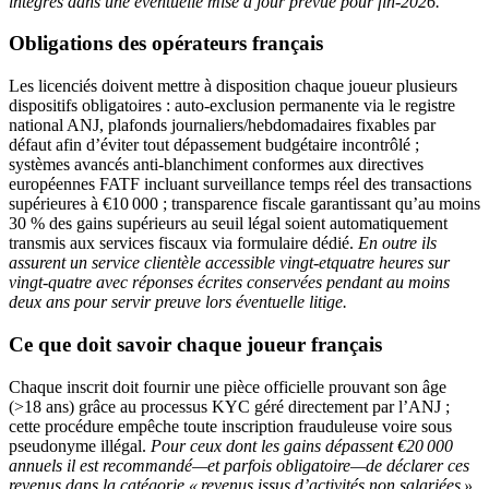
intégrés dans une éventuelle mise à jour prévue pour fin‑2026.
Obligations des opérateurs français
Les licenciés doivent mettre à disposition chaque joueur plusieurs
dispositifs obligatoires : auto‑exclusion permanente via le registre
national ANJ, plafonds journaliers/hebdomadaires fixables par
défaut afin d’éviter tout dépassement budgétaire incontrôlé ;
systèmes avancés anti‑blanchiment conformes aux directives
européennes FATF incluant surveillance temps réel des transactions
supérieures à €10 000 ; transparence fiscale garantissant qu’au moins
30 % des gains supérieurs au seuil légal soient automatiquement
transmis aux services fiscaux via formulaire dédié.
En outre ils
assurent un service clientèle accessible vingt‑et­quatre heures sur
vingt‑quatre avec réponses écrites conservées pendant au moins
deux ans pour servir preuve lors éventuelle litige.
Ce que doit savoir chaque joueur français
Chaque inscrit doit fournir une pièce officielle prouvant son âge
(>18 ans) grâce au processus KYC géré directement par l’ANJ ;
cette procédure empêche toute inscription frauduleuse voire sous
pseudonyme illégal.
Pour ceux dont les gains dépassent €20 000
annuels il est recommandé—et parfois obligatoire—de déclarer ces
revenus dans la catégorie « revenus issus d’activités non salariées ».