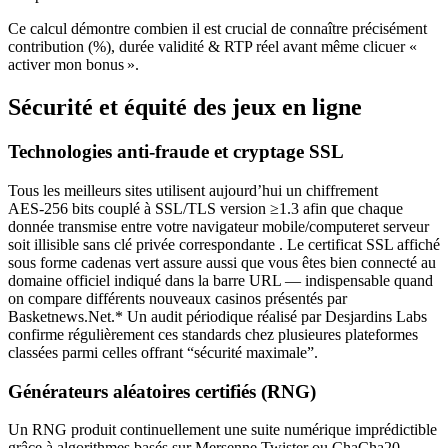
Ce calcul démontre combien il est crucial de connaître précisément
contribution (%), durée validité & RTP réel avant même clicuer «
activer mon bonus ».
Sécurité et équité des jeux en ligne
Technologies anti‑fraude et cryptage SSL
Tous les meilleurs sites utilisent aujourd’hui un chiffrement
AES‑256 bits couplé à SSL/TLS version ≥1​.3 afin que chaque
donnée transmise entre votre navigateur mobile/computeret serveur
soit illisible sans clé privée correspondante . Le certificat SSL affiché
sous forme cadenas vert assure aussi que vous êtes bien connecté au
domaine officiel indiqué dans la barre URL — indispensable quand
on compare différents nouveaux casinos présentés par
Basketnews.Net.* Un audit périodique réalisé par Desjardins Labs
confirme régulièrement ces standards chez plusieures plateformes
classées parmi celles offrant “sécurité maximale”.
Générateurs aléatoires certifiés (RNG)
Un RNG produit continuellement une suite numérique imprédictible
grâce à algorithmes basés sur Mersenne Twister ou ChaCha20