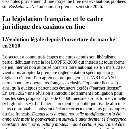
Ces notes proviennent d’une moyenne tirée des évaluations publiées
sur
Basketnews.Net
au cours du premier semestre 2026.
La législation française et le cadre
juridique des casinos en line
L’évolution légale depuis l’ouverture du marché
en 2010
Le secteur a connu trois étapes majeures depuis son libéralisme
partiel débutant avec la loi LOPPSI‑2009 qui interdisait toute forme
de jeu internet non autorisé hors territoire national·e.s En mars 2010
vient alors adopter la première réglementation spécifique au jeu
digital : création d’un agrément unique géré par l’ARJEL/ANJ
permettant aux opérateurs français exclusifs (“operator license”)
ainsi qu’à quelques partenaires étrangers agréés (“partner license”).
En avril 2024 une révision a introduit notamment l’obligation pour
tous les sites proposant plus de €5 000 mensuels sous forme virtuelle
(« high rollers ») d’afficher clairement leur politique fiscale afin que
leurs contribuables puissent déclarer correctement leurs gains auprès
du fisc français.
Depuis lors aucune nouvelle modification n’a été
annoncée mais le gouvernement surveille attentivement l’émergence
constante des “novel betting models”, dont certains pourraient être