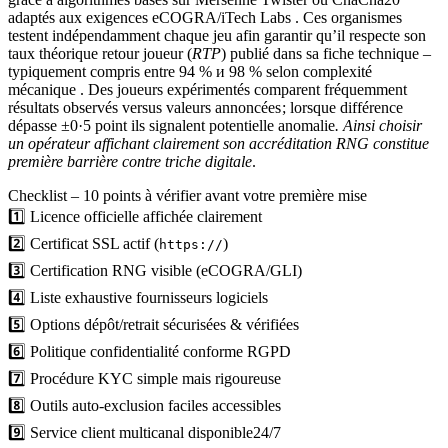
adaptés aux exigences eCOGRA/iTech Labs . Ces organismes
testent indépendamment chaque jeu afin garantir qu’il respecte son
taux théorique retour joueur (
RTP
) publié dans sa fiche technique –
typiquement compris entre 94 % и 98 % selon complexité
mécanique . Des joueurs expérimentés comparent fréquemment
résultats observés versus valeurs annoncées ; lorsque différence
dépasse ±0·5 point ils signalent potentielle anomalie
. Ainsi choisir
un opérateur affichant clairement son accréditation RNG constitue
première barrière contre triche digitale
.
Checklist – 10 points à vérifier avant votre première mise
1️⃣ Licence officielle affichée clairement
2️⃣ Certificat SSL actif (
)
https://
3️⃣ Certification RNG visible (eCOGRA/GLI)
4️⃣ Liste exhaustive fournisseurs logiciels
5️⃣ Options dépôt/retrait sécurisées & vérifiées
6️⃣ Politique confidentialité conforme RGPD
7️⃣ Procédure KYC simple mais rigoureuse
8️⃣ Outils auto-exclusion faciles accessibles
9️⃣ Service client multicanal disponible24/7