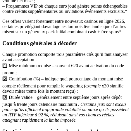
volume net misé ;
– Programmes VIP où chaque euro joué génère points échangeables
contre crédits supplémentaires ou invitations événements exclusifs.*
Ces offres varient fortement entre nouveaux casinos en ligne 2026,
certaines privilégiant davantage les tournois live tandis que d’autres
misent sur un généreux pack initial combinant cash + free spins*.
Conditions générales à décoder
Chaque promotion comporte trois paramètres clés qu’il faut analyser
avant acceptation :
1️⃣ Mise minimum requise – souvent €20 avant activation du code
promo ;
2️⃣ Contribution (%) – indique quel pourcentage du montant misé
compte réellement pour remplir le wagering (
exemple
x30 signifie
devoir miser trente fois le montant reçu) ;
3️⃣ Durée valide – généralement entre septième jours après dépôt
jusqu’à trente jours calendaire maximum .
Certains jeux sont exclus
parce qu’ils affichent trop grande volatilité ou parce qu’ils possèdent
un RTP inférieur à 92 %, réduisant ainsi vos chances réelles
atteignant rapidement la limite imposée.